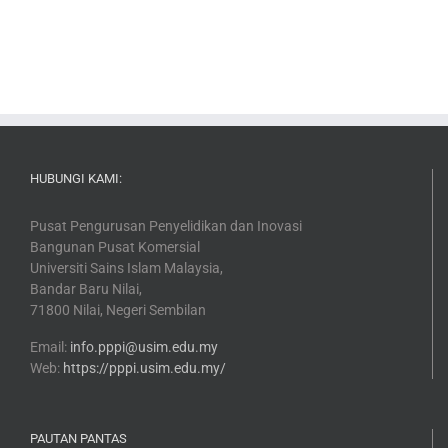
HUBUNGI KAMI:
Pusat Pengurusan Penyelidikan dan Inovasi
Bangunan Pusat Komersial
Universiti Sains Islam Malaysia,
Bandar Baru Nilai,
71800 Nilai, Negeri Sembilan
Email:
info.pppi@usim.edu.my
Web:
https://pppi.usim.edu.my/
PAUTAN PANTAS