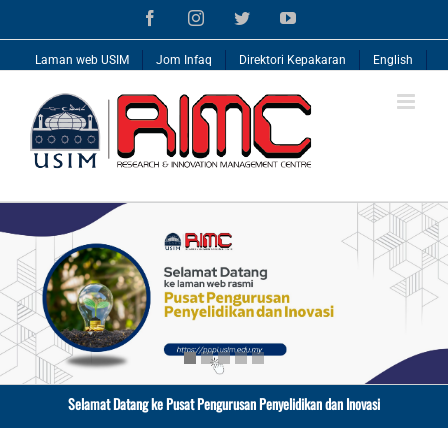
Skip
Facebook
Instagram
Twitter
YouTube
to
content
Laman web USIM
Jom Infaq
Direktori Kepakaran
English
Selamat Datang ke Pusat Pengurusan Penyelidikan dan Inovasi