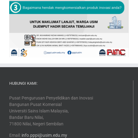
HUBUNGI KAMI:
Pusat Pengurusan Penyelidikan dan Inovasi
Bangunan Pusat Komersial
Universiti Sains Islam Malaysia,
Bandar Baru Nilai,
71800 Nilai, Negeri Sembilan
Email:
info.pppi@usim.edu.my