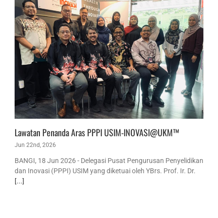
Lawatan Penanda Aras PPPI USIM-INOVASI@UKM™
Jun 22nd, 2026
BANGI, 18 Jun 2026 - Delegasi Pusat Pengurusan Penyelidikan
dan Inovasi (PPPI) USIM yang diketuai oleh YBrs. Prof. Ir. Dr.
[...]