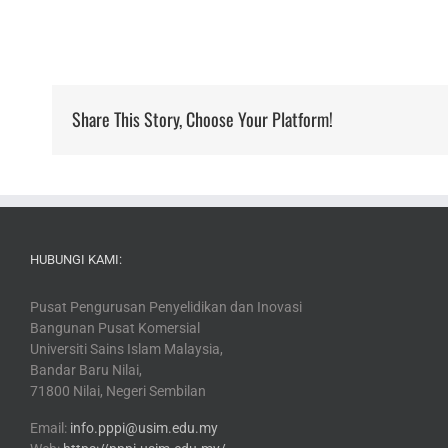
Share This Story, Choose Your Platform!
HUBUNGI KAMI:
Pusat Pengurusan Penyelidikan dan Inovasi
Bangunan Pusat Komersial
Universiti Sains Islam Malaysia,
Bandar Baru Nilai,
71800 Nilai, Negeri Sembilan
Email:
info.pppi@usim.edu.my