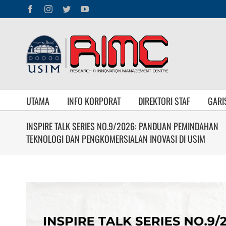
Skip
Facebook
Instagram
Twitter
YouTube
to
content
UTAMA
INFO KORPORAT
DIREKTORI STAF
GARI
INSPIRE TALK SERIES NO.9/2026: PANDUAN PEMINDAHAN
TEKNOLOGI DAN PENGKOMERSIALAN INOVASI DI USIM
View
Larger
Image