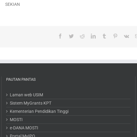
SEKIAN
Facebook
Twitter
Reddit
LinkedIn
Tumblr
Pinterest
Vk
PAUTAN PANTAS
Laman web USIM
Sistem MyGrants KPT
Kementerian Pendidikan Tinggi
MOSTI
e-DANA MOSTI
Portal MyIPO