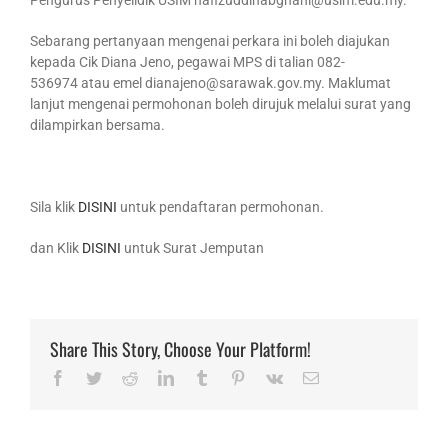
Pengurus Penyelidik USIM hafizuddinabghani@usim.edu.my.
Sebarang pertanyaan mengenai perkara ini boleh diajukan
kepada Cik Diana Jeno, pegawai MPS di talian 082-
536974 atau emel dianajeno@sarawak.gov.my. Maklumat
lanjut mengenai permohonan boleh dirujuk melalui surat yang
dilampirkan bersama.
Sila klik
DISINI
untuk pendaftaran permohonan.
dan Klik
DISINI
untuk Surat Jemputan
Share This Story, Choose Your Platform!
Facebook
Twitter
Reddit
LinkedIn
Tumblr
Pinterest
Vk
Email