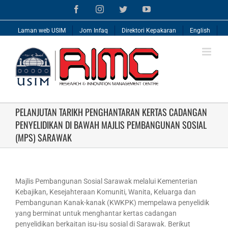
Skip
Facebook
Instagram
Twitter
YouTube
to
content
Laman web USIM
Jom Infaq
Direktori Kepakaran
English
PELANJUTAN TARIKH PENGHANTARAN KERTAS CADANGAN
PENYELIDIKAN DI BAWAH MAJLIS PEMBANGUNAN SOSIAL
(MPS) SARAWAK
Majlis Pembangunan Sosial Sarawak melalui Kementerian
Kebajikan, Kesejahteraan Komuniti, Wanita, Keluarga dan
Pembangunan Kanak-kanak (KWKPK) mempelawa penyelidik
yang berminat untuk menghantar kertas cadangan
penyelidikan berkaitan isu-isu sosial di Sarawak. Berikut