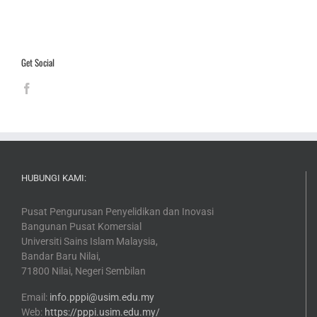
Get Social
HUBUNGI KAMI:
Pusat Pengurusan Penyelidikan dan Inovasi
Bangunan Pusat Komersial
Universiti Sains Islam Malaysia,
Bandar Baru Nilai,
71800 Nilai, Negeri Sembilan
Email:
info.pppi@usim.edu.my
Web:
https://pppi.usim.edu.my/