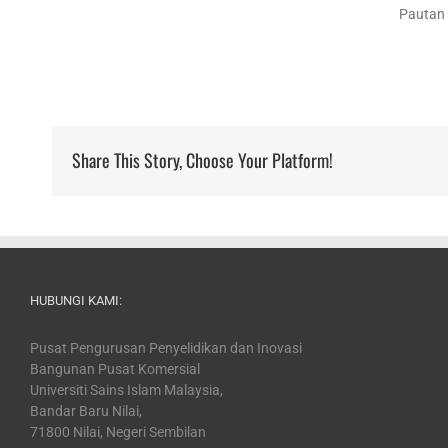
Pautan
Share This Story, Choose Your Platform!
HUBUNGI KAMI:
Pusat Pengurusan Penyelidikan dan Inovasi
Bangunan Pusat Komersial
Universiti Sains Islam Malaysia,
Bandar Baru Nilai,
71800 Nilai, Negeri Sembilan