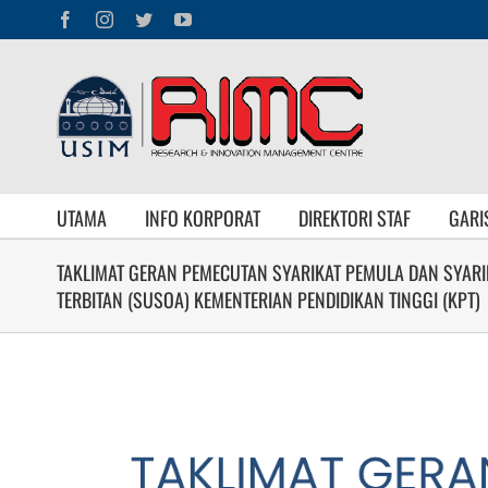
Skip
Facebook
Instagram
Twitter
YouTube
to
content
UTAMA
INFO KORPORAT
DIREKTORI STAF
GARI
TAKLIMAT GERAN PEMECUTAN SYARIKAT PEMULA DAN SYARI
TERBITAN (SUSOA) KEMENTERIAN PENDIDIKAN TINGGI (KPT)
View
Larger
Image