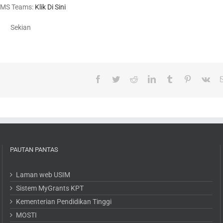
 MS Teams:
Klik Di Sini
Sekian
Facebook
Twitter
Reddit
LinkedIn
Tumblr
Pinterest
Vk
PAUTAN PANTAS
Laman web USIM
Sistem MyGrants KPT
Kementerian Pendidikan Tinggi
MOSTI